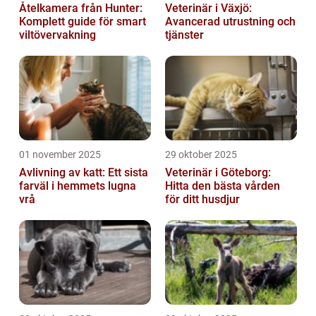
Åtelkamera från Hunter:
Veterinär i Växjö:
Komplett guide för smart
Avancerad utrustning och
viltövervakning
tjänster
01 november 2025
29 oktober 2025
Avlivning av katt: Ett sista
Veterinär i Göteborg:
farväl i hemmets lugna
Hitta den bästa vården
vrå
för ditt husdjur