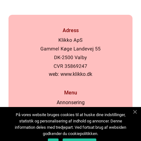
Adress
web:
www.klikko.dk
Menu
Annonsering
Om oss
På vores website bruges cookies til at huske dine indstillinger,
Cookies
statistik og personalisering af indhold og annoncer. Denne
information deles med tredjepart. Ved fortsat brug af websiden
Kontakta oss
godkender du cookiepolitikken.
Sitemap