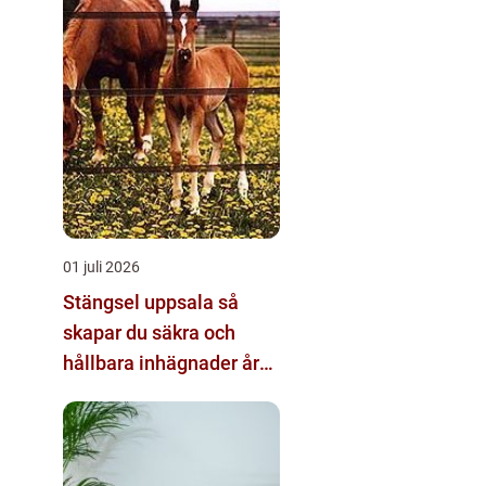
01 juli 2026
Stängsel uppsala så
skapar du säkra och
hållbara inhägnader året
runt