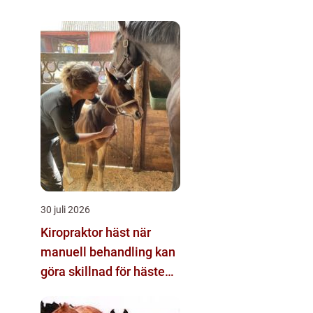
30 juli 2026
Kiropraktor häst när
manuell behandling kan
göra skillnad för hästens
prestation och
välmående