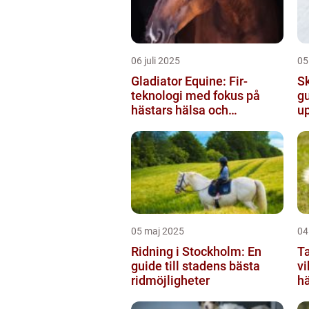
06 juli 2025
05
Gladiator Equine: Fir-
Sk
teknologi med fokus på
gu
hästars hälsa och
u
välbefinnande
05 maj 2025
04
Ridning i Stockholm: En
Ta
guide till stadens bästa
vi
ridmöjligheter
h