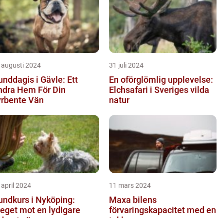
 augusti 2024
31 juli 2024
nddagis i Gävle: Ett
En oförglömlig upplevelse:
ndra Hem För Din
Elchsafari i Sveriges vilda
yrbente Vän
natur
 april 2024
11 mars 2024
undkurs i Nyköping:
Maxa bilens
eget mot en lydigare
förvaringskapacitet med en