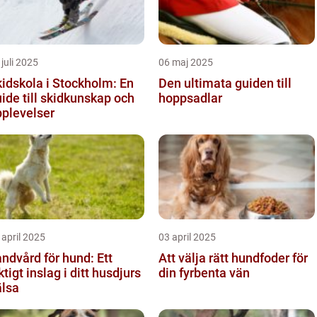
 juli 2025
06 maj 2025
idskola i Stockholm: En
Den ultimata guiden till
ide till skidkunskap och
hoppsadlar
pplevelser
 april 2025
03 april 2025
ndvård för hund: Ett
Att välja rätt hundfoder för
ktigt inslag i ditt husdjurs
din fyrbenta vän
älsa