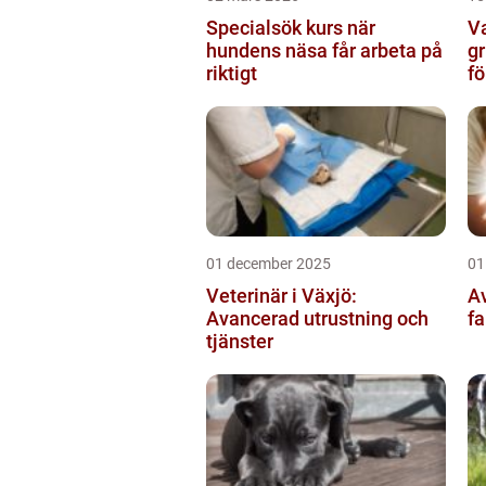
Specialsök kurs när
Va
hundens näsa får arbeta på
gr
riktigt
f
01 december 2025
01
Veterinär i Växjö:
Av
Avancerad utrustning och
fa
tjänster