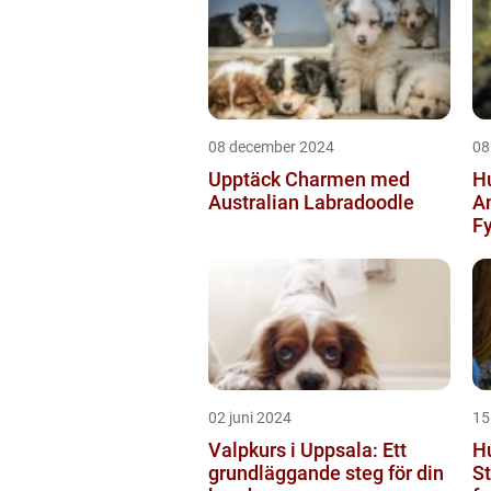
08 december 2024
08
Upptäck Charmen med
Hu
Australian Labradoodle
A
F
02 juni 2024
15
Valpkurs i Uppsala: Ett
H
grundläggande steg för din
St