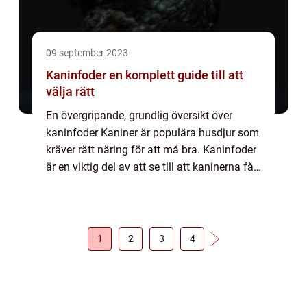
09 september 2023
Kaninfoder en komplett guide till att
välja rätt
En övergripande, grundlig översikt över
kaninfoder Kaniner är populära husdjur som
kräver rätt näring för att må bra. Kaninfoder
är en viktig del av att se till att kaninerna får
rätt näringsämnen för att hålla sig friska. I
denna artikel kommer vi a...
1
2
3
4