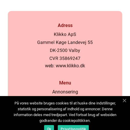
Adress
web:
www.klikko.dk
Menu
Annonsering
Om oss
På vores website bruges cookies til at huske dine indstillinger,
Cookies
statistik og personalisering af indhold og annoncer. Denne
information deles med tredjepart. Ved fortsat brug af websiden
Kontakta oss
godkender du cookiepolitikken.
Sitemap
Ok
Privatlivspolitik