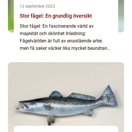
12 september 2023
Stor fågel: En grundlig översikt
Stor fågel: En fascinerande värld av
majestät och skönhet Inledning:
Fågelvärlden är full av enastående arter,
men få saker väcker lika mycket beundran
som ”stor fågel”. Dessa magnifika varelser
har fångat människors fantasi i årtionden
m...