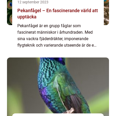
12 september 2023
Pekanfågel – En fascinerande värld att
upptäcka
Pekanfågel är en grupp fåglar som
fascinerat människor i århundraden. Med
sina vackra fjäderdräkter, imponerande
flygteknik och varierande utseende är de en
del av den rika mångfalden i fågelriket.
Denna artikel kommer att ge en
övergripande och grun...