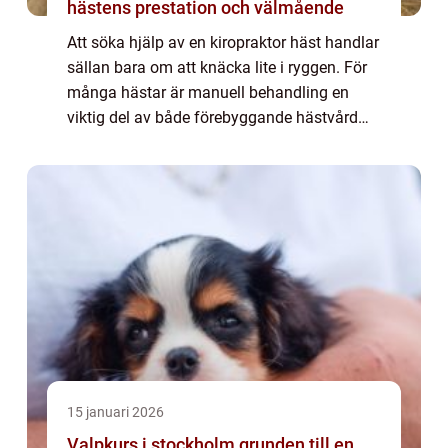
hästens prestation och välmående
Att söka hjälp av en kiropraktor häst handlar
sällan bara om att knäcka lite i ryggen. För
många hästar är manuell behandling en
viktig del av både förebyggande hästvård
och rehabilitering efter skador. När hästen
rör sig bättre, utan smärta och stel...
15 januari 2026
Valpkurs i stockholm grunden till en