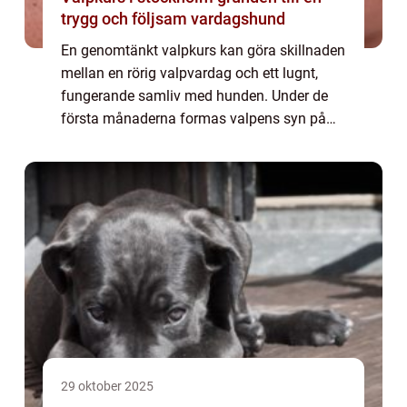
trygg och följsam vardagshund
En genomtänkt valpkurs kan göra skillnaden
mellan en rörig valpvardag och ett lugnt,
fungerande samliv med hunden. Under de
första månaderna formas valpens syn på
världen, på människor och andra hundar.
Den som tidigt satsar på en genomarbetad
valpku...
29 oktober 2025