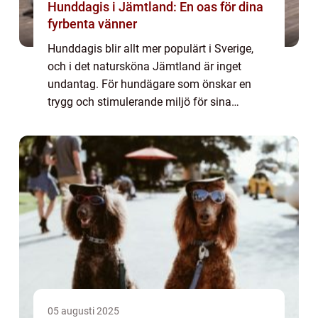
Hunddagis i Jämtland: En oas för dina
fyrbenta vänner
Hunddagis blir allt mer populärt i Sverige,
och i det natursköna Jämtland är inget
undantag. För hundägare som önskar en
trygg och stimulerande miljö för sina
älskade husdjur, erbjuder hunddagis i J&a...
05 augusti 2025