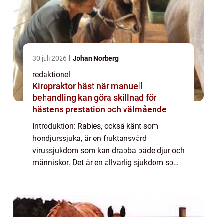
30 juli 2026
Johan Norberg
redaktionel
Kiropraktor häst när manuell
behandling kan göra skillnad för
hästens prestation och välmående
Introduktion: Rabies, också känt som
hondjurssjuka, är en fruktansvärd
virussjukdom som kan drabba både djur och
människor. Det är en allvarlig sjukdom som
överförs genom bett från infekterade djur,
framförallt vilda djur som rävar och
fladdermöss. F...