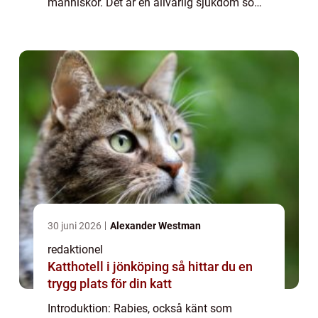
människor. Det är en allvarlig sjukdom som
överförs genom bett från infekterade djur,
framförallt vilda djur som rävar och
fladdermöss. F...
30 juni 2026
Alexander Westman
redaktionel
Katthotell i jönköping så hittar du en
trygg plats för din katt
Introduktion: Rabies, också känt som