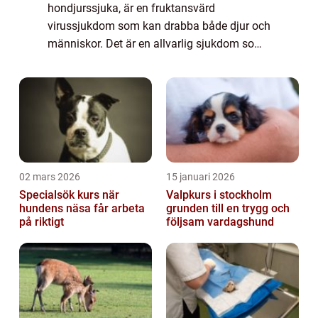
hondjurssjuka, är en fruktansvärd
virussjukdom som kan drabba både djur och
människor. Det är en allvarlig sjukdom som
överförs genom bett från infekterade djur,
framförallt vilda djur som rävar och
fladdermöss. F...
02 mars 2026
15 januari 2026
Specialsök kurs när
Valpkurs i stockholm
hundens näsa får arbeta
grunden till en trygg och
på riktigt
följsam vardagshund