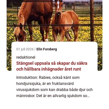
01 juli 2026
Elin Forsberg
redaktionel
Stängsel uppsala så skapar du säkra
och hållbara inhägnader året runt
Introduktion: Rabies, också känt som
hondjurssjuka, är en fruktansvärd
virussjukdom som kan drabba både djur och
människor. Det är en allvarlig sjukdom som
överförs genom bett från infekterade djur,
framförallt vilda djur som rävar och