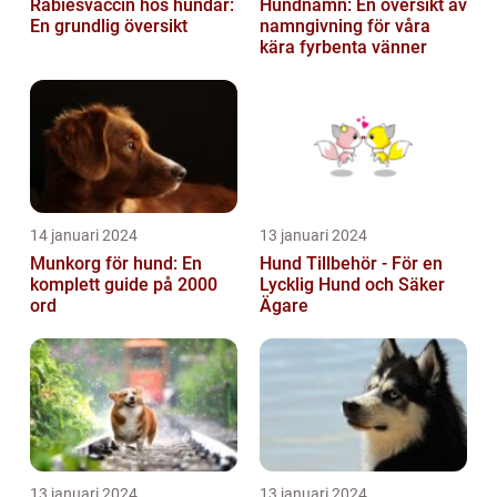
Rabiesvaccin hos hundar:
Hundnamn: En översikt av
En grundlig översikt
namngivning för våra
kära fyrbenta vänner
14 januari 2024
13 januari 2024
Munkorg för hund: En
Hund Tillbehör - För en
komplett guide på 2000
Lycklig Hund och Säker
ord
Ägare
13 januari 2024
13 januari 2024