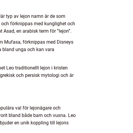
lär typ av lejon namn är de som
r och förknippas med kunglighet och
Asad, en arabisk term för ”lejon”.
som Mufasa, förknippas med Disneys
ra bland unga och kan vara
Leo traditionellt lejon i kristen
rekisk och persisk mytologi och är
pulära val för lejonägare och
avorit bland både barn och vuxna. Leo
juder en unik koppling till lejons