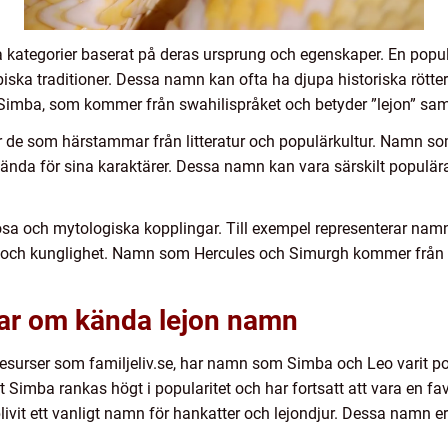
a kategorier baserat på deras ursprung och egenskaper. En popu
ska traditioner. Dessa namn kan ofta ha djupa historiska rötte
imba, som kommer från swahilispråket och betyder ”lejon” samt 
r de som härstammar från litteratur och populärkultur. Namn 
lkända för sina karaktärer. Dessa namn kan vara särskilt populä
a och mytologiska kopplingar. Till exempel representerar namnet 
 och kunglighet. Namn som Hercules och Simurgh kommer från g
gar om kända lejon namn
esurser som familjeliv.se, har namn som Simba och Leo varit po
 Simba rankas högt i popularitet och har fortsatt att vara en f
livit ett vanligt namn för hankatter och lejondjur. Dessa namn erb
.