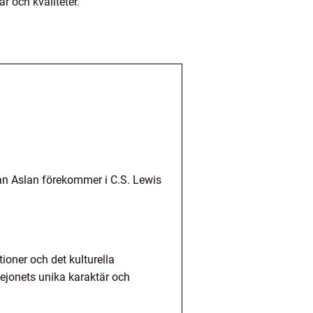
r och kvaliteter.
an Aslan förekommer i C.S. Lewis
ioner och det kulturella
lejonets unika karaktär och