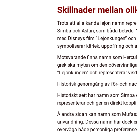
Skillnader mellan ol
Trots att alla kända lejon namn repre
Simba och Aslan, som båda betyder ”l
med Disneys film ”Lejonkungen” och k
symboliserar kärlek, uppoffring och 
Motsvarande finns namn som Hercules 
grekiska myten om den oövervinnliga
”Lejonkungen” och representerar vis
Historisk genomgång av för- och nac
Historiskt sett har namn som Simba o
representerar och ger en direkt koppl
Å andra sidan kan namn som Mufasa o
användning. Dessa namn har dock en 
överväga både personliga preferenser 