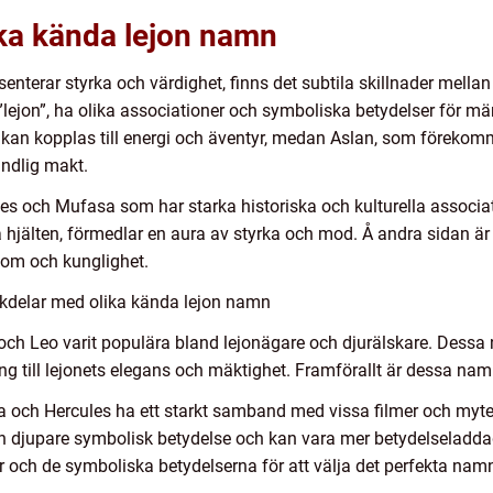
ika kända lejon namn
senterar styrka och värdighet, finns det subtila skillnader mel
ejon”, ha olika associationer och symboliska betydelser för mä
an kopplas till energi och äventyr, medan Aslan, som förekomme
andlig makt.
och Mufasa som har starka historiska och kulturella associatio
 hjälten, förmedlar en aura av styrka och mod. Å andra sidan 
dom och kunglighet.
kdelar med olika kända lejon namn
ch Leo varit populära bland lejonägare och djurälskare. Dessa 
ing till lejonets elegans och mäktighet. Framförallt är dessa na
ch Hercules ha ett starkt samband med vissa filmer och myter,
djupare symbolisk betydelse och kan vara mer betydelseladdade
och de symboliska betydelserna för att välja det perfekta namnet