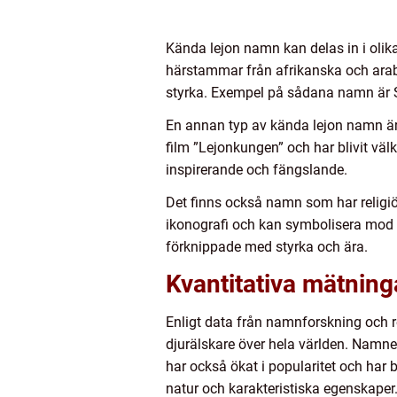
Kända lejon namn kan delas in i olik
härstammar från afrikanska och arabi
styrka. Exempel på sådana namn är S
En annan typ av kända lejon namn ä
film ”Lejonkungen” och har blivit vä
inspirerande och fängslande.
Det finns också namn som har religiös
ikonografi och kan symbolisera mod
förknippade med styrka och ära.
Kvantitativa mätnin
Enligt data från namnforskning och r
djurälskare över hela världen. Namnet
har också ökat i popularitet och har b
natur och karakteristiska egenskaper