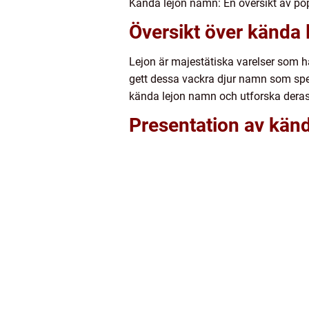
Kända lejon namn: En översikt av po
Översikt över kända
Lejon är majestätiska varelser som ha
gett dessa vackra djur namn som spegl
kända lejon namn och utforska deras o
Presentation av kän