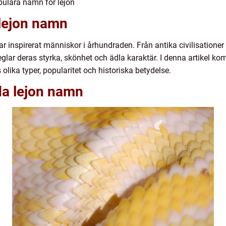
pulära namn för lejon
 lejon namn
r inspirerat människor i århundraden. Från antika civilisatione
ar deras styrka, skönhet och ädla karaktär. I denna artikel kom
lika typer, popularitet och historiska betydelse.
da lejon namn