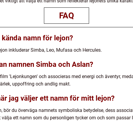
viktigt att välja ett namn som reflekterar lejonets unika karaktä
FAQ
 kända namn för lejon?
jon inkluderar Simba, Leo, Mufasa och Hercules.
llan namnen Simba och Aslan?
film 'Lejonkungen' och associeras med energi och äventyr, med
ärlek, uppoffring och andlig makt.
r jag väljer ett namn för mitt lejon?
jon, bör du överväga namnets symboliska betydelse, dess associat
att välja ett namn som du personligen tycker om och som passar 