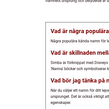
namnets ursprung och betydelse är det 
Vad är några populära
Några populära kända namn för le
Vad är skillnaden me
Simba är förknippat med Disneys 
'Narnia' böcker och symboliserar k
Vad bör jag tänka på nä
När du väljer ett namn för ditt le
ursprunget. Det är också viktigt 
egenskaper.