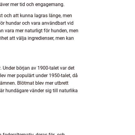
kräver mer tid och engagemang.
skt och att kunna lagras länge, men
 för hundar och vara användbart vid
an vara mer naturligt för hunden, men
ihet att välja ingredienser, men kan
. Under början av 1900-talet var det
lev mer populärt under 1950-talet, då
sämnen. Blötmat blev mer utbrett
r hundägare vänder sig till naturlika
a foderalternativ, deras för- och