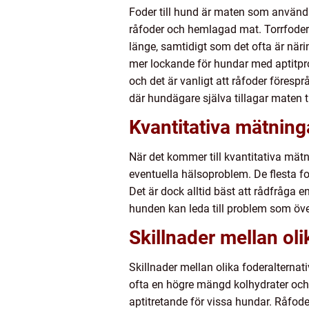
Foder till hund är maten som används 
råfoder och hemlagad mat. Torrfoder 
länge, samtidigt som det ofta är näri
mer lockande för hundar med aptitprob
och det är vanligt att råfoder förespr
där hundägare själva tillagar maten til
Kvantitativa mätning
När det kommer till kvantitativa mätnin
eventuella hälsoproblem. De flesta 
Det är dock alltid bäst att rådfråga e
hunden kan leda till problem som över
Skillnader mellan oli
Skillnader mellan olika foderalternat
ofta en högre mängd kolhydrater och
aptitretande för vissa hundar. Råfode