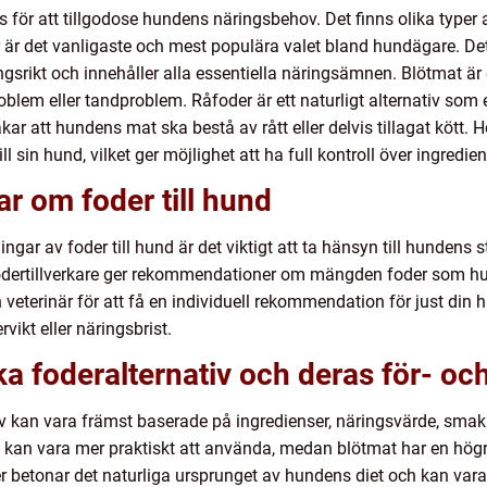
för att tillgodose hundens näringsbehov. Det finns olika typer av
är det vanligaste och mest populära valet bland hundägare. Det ä
ngsrikt och innehåller alla essentiella näringsämnen. Blötmat är 
lem eller tandproblem. Råfoder är ett naturligt alternativ som e
åkar att hundens mat ska bestå av rått eller delvis tillagat kött.
l sin hund, vilket ger möjlighet att ha full kontroll över ingredie
ar om foder till hund
gar av foder till hund är det viktigt att ta hänsyn till hundens st
fodertillverkare ger rekommendationer om mängden foder som hu
n veterinär för att få en individuell rekommendation för just din 
vikt eller näringsbrist.
ka foderalternativ och deras för- oc
iv kan vara främst baserade på ingredienser, näringsvärde, smak
 kan vara mer praktiskt att använda, medan blötmat har en högr
r betonar det naturliga ursprunget av hundens diet och kan vara f