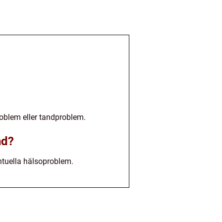
roblem eller tandproblem.
nd?
entuella hälsoproblem.