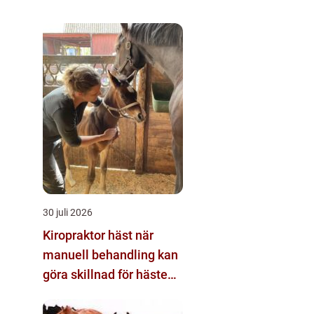
30 juli 2026
Kiropraktor häst när
manuell behandling kan
göra skillnad för hästens
prestation och
välmående