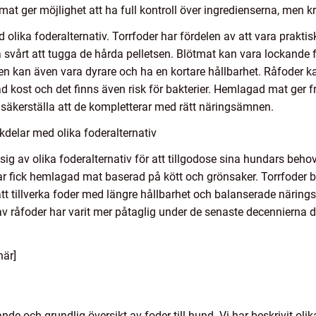
t ger möjlighet att ha full kontroll över ingredienserna, men 
 olika foderalternativ. Torrfoder har fördelen av att vara prakti
a svårt att tugga de hårda pelletsen. Blötmat kan vara lockande
en kan även vara dyrare och ha en kortare hållbarhet. Råfoder k
d kost och det finns även risk för bakterier. Hemlagad mat ger fr
säkerställa att de kompletterar med rätt näringsämnen.
delar med olika foderalternativ
sig av olika foderalternativ för att tillgodose sina hundars behov
dar fick hemlagad mat baserad på kött och grönsaker. Torrfoder b
tt tillverka foder med längre hållbarhet och balanserade näring
v råfoder har varit mer påtaglig under de senaste decennierna dä
här]
ande och grundlig översikt av foder till hund. Vi har beskrivit olik