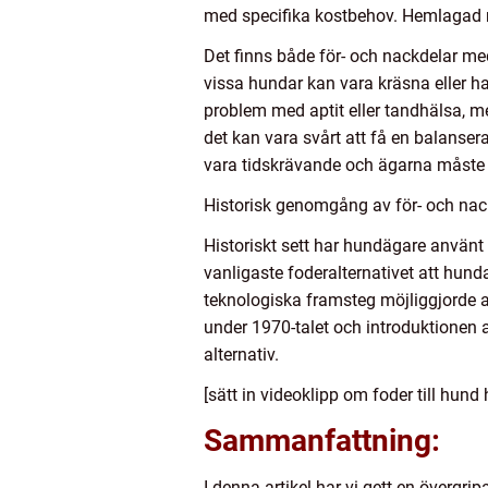
med specifika kostbehov. Hemlagad ma
Det finns både för- och nackdelar med
vissa hundar kan vara kräsna eller h
problem med aptit eller tandhälsa, m
det kan vara svårt att få en balansera
vara tidskrävande och ägarna måste 
Historisk genomgång av för- och nack
Historiskt sett har hundägare använt 
vanligaste foderalternativet att hun
teknologiska framsteg möjliggjorde a
under 1970-talet och introduktionen a
alternativ.
[sätt in videoklipp om foder till hund 
Sammanfattning:
I denna artikel har vi gett en övergrip