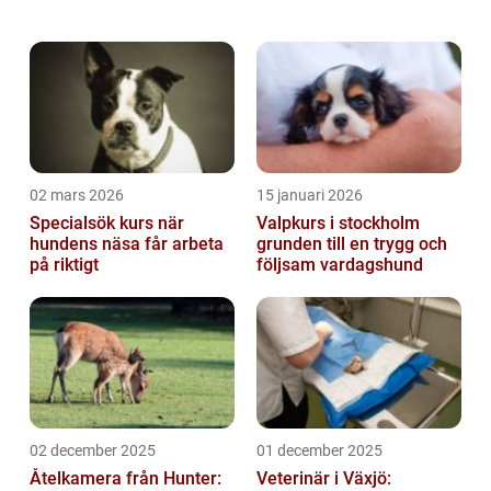
melodiska sång och imponerande storlek. I
denna artikel kommer vi att gräva djupar...
02 mars 2026
15 januari 2026
Specialsök kurs när
Valpkurs i stockholm
hundens näsa får arbeta
grunden till en trygg och
på riktigt
följsam vardagshund
02 december 2025
01 december 2025
Åtelkamera från Hunter:
Veterinär i Växjö: