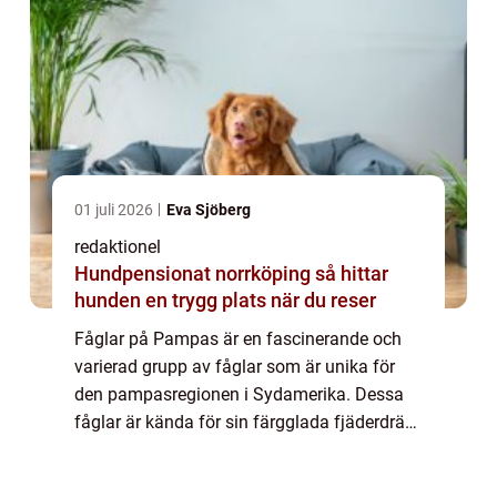
01 juli 2026
Eva Sjöberg
redaktionel
Hundpensionat norrköping så hittar
hunden en trygg plats när du reser
Fåglar på Pampas är en fascinerande och
varierad grupp av fåglar som är unika för
den pampasregionen i Sydamerika. Dessa
fåglar är kända för sin färgglada fjäderdräkt,
melodiska sång och imponerande storlek. I
denna artikel kommer vi att gräva djupar...