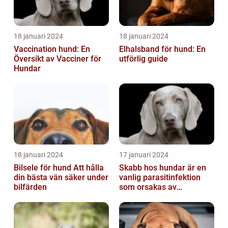
18 januari 2024
18 januari 2024
Vaccination hund: En
Elhalsband för hund: En
Översikt av Vacciner för
utförlig guide
Hundar
18 januari 2024
17 januari 2024
Bilsele för hund Att hålla
Skabb hos hundar är en
din bästa vän säker under
vanlig parasitinfektion
bilfärden
som orsakas av
skabbdjuret Sarcoptes
scabiei