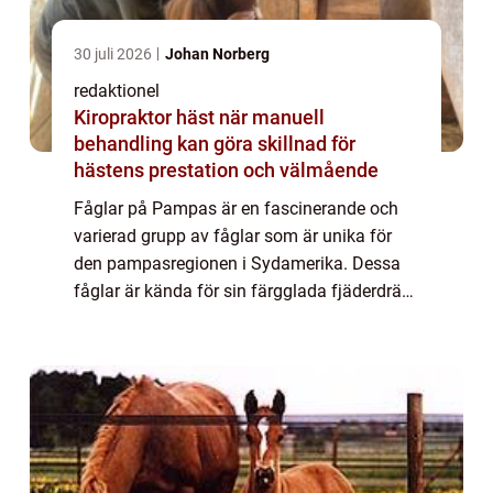
30 juli 2026
Johan Norberg
redaktionel
Kiropraktor häst när manuell
behandling kan göra skillnad för
hästens prestation och välmående
Fåglar på Pampas är en fascinerande och
varierad grupp av fåglar som är unika för
den pampasregionen i Sydamerika. Dessa
fåglar är kända för sin färgglada fjäderdräkt,
melodiska sång och imponerande storlek. I
denna artikel kommer vi att gräva djupar...