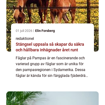
01 juli 2026
Elin Forsberg
redaktionel
Stängsel uppsala så skapar du säkra
och hållbara inhägnader året runt
Fåglar på Pampas är en fascinerande och
varierad grupp av fåglar som är unika för
den pampasregionen i Sydamerika. Dessa
fåglar är kända för sin färgglada fjäderdräkt,
melodiska sång och imponerande storlek. I
denna artikel kommer vi att gräva djupar...