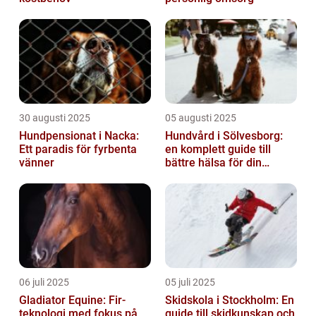
30 augusti 2025
05 augusti 2025
Hundpensionat i Nacka:
Hundvård i Sölvesborg:
Ett paradis för fyrbenta
en komplett guide till
vänner
bättre hälsa för din
fyrbenta vän
06 juli 2025
05 juli 2025
Gladiator Equine: Fir-
Skidskola i Stockholm: En
teknologi med fokus på
guide till skidkunskap och