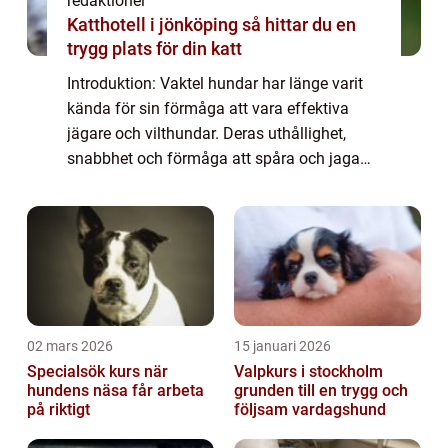
redaktionel
Katthotell i jönköping så hittar du en
trygg plats för din katt
Introduktion: Vaktel hundar har länge varit
kända för sin förmåga att vara effektiva
jägare och vilthundar. Deras uthållighet,
snabbhet och förmåga att spåra och jaga
vaktlar har gjort dem populära bland
jaktälskare världen över. I denna artikel
komm...
02 mars 2026
15 januari 2026
Specialsök kurs när
Valpkurs i stockholm
hundens näsa får arbeta
grunden till en trygg och
på riktigt
följsam vardagshund