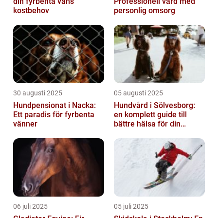
din fyrbenta väns
Professionell vård med
kostbehov
personlig omsorg
30 augusti 2025
05 augusti 2025
Hundpensionat i Nacka:
Hundvård i Sölvesborg:
Ett paradis för fyrbenta
en komplett guide till
vänner
bättre hälsa för din
fyrbenta vän
06 juli 2025
05 juli 2025