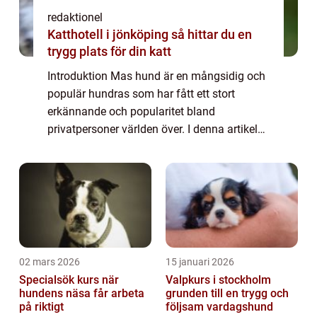
redaktionel
Katthotell i jönköping så hittar du en
trygg plats för din katt
Introduktion Mas hund är en mångsidig och
populär hundras som har fått ett stort
erkännande och popularitet bland
privatpersoner världen över. I denna artikel
kommer vi att gå igenom en omfattande
presentation av dessa hundar, deras olika
typer, popu...
02 mars 2026
15 januari 2026
Specialsök kurs när
Valpkurs i stockholm
hundens näsa får arbeta
grunden till en trygg och
på riktigt
följsam vardagshund