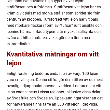
Det finns två huvudsakliga typer av vitt lejon:
strålförsett och tufsförsett. Strålförsett vitt lejon har en
krämig vit päls med mörka strålar som sprider sig från
centrum av kroppen. Tufsförsett vitt lejon har vit päls
med mörkare fläckar i form av ”tufsar” runt ansikte och
leonine hårman. Båda typerna är mycket sällsynta och
svåra att hitta i naturen, vilket gör dem ännu mer
extraordinära.
Kvantitativa mätningar om vitt
lejon
Enligt forskning bedöms endast en av varje 100 lejon
vara en vit lejon. Denna siffra gör dem till en av de mest
ovanliga djurpopulationerna i världen. I naturen har vitt
lejon endast setts i vissa regioner, inklusive vissa delar
av Sydafrika och Sydasien. Uppskattningar visar att det
för närvarande finns färre än 300 vitt lejon i det vilda,