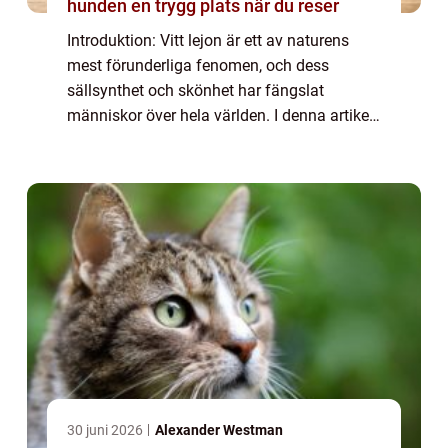
hunden en trygg plats när du reser
Introduktion: Vitt lejon är ett av naturens
mest förunderliga fenomen, och dess
sällsynthet och skönhet har fängslat
människor över hela världen. I denna artikel
kommer vi att utforska de olika aspekterna
av vitt lejon, från dess övergripande
egenska...
30 juni 2026
Alexander Westman