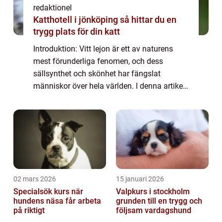
redaktionel
Katthotell i jönköping så hittar du en
trygg plats för din katt
Introduktion: Vitt lejon är ett av naturens
mest förunderliga fenomen, och dess
sällsynthet och skönhet har fängslat
människor över hela världen. I denna artikel
kommer vi att utforska de olika aspekterna
av vitt lejon, från dess övergripande
egenska...
02 mars 2026
15 januari 2026
Specialsök kurs när
Valpkurs i stockholm
hundens näsa får arbeta
grunden till en trygg och
på riktigt
följsam vardagshund