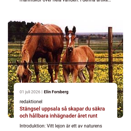
kommer vi att utforska de olika aspekterna
av vitt lejon, från dess övergripande
egenska...
01 juli 2026
Elin Forsberg
redaktionel
Stängsel uppsala så skapar du säkra
och hållbara inhägnader året runt
Introduktion: Vitt lejon är ett av naturens