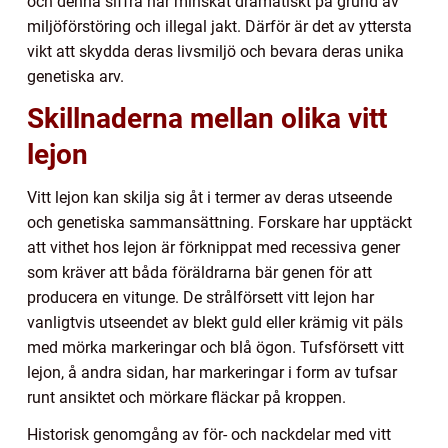
och denna siffra har minskat dramatiskt på grund av
miljöförstöring och illegal jakt. Därför är det av yttersta
vikt att skydda deras livsmiljö och bevara deras unika
genetiska arv.
Skillnaderna mellan olika vitt
lejon
Vitt lejon kan skilja sig åt i termer av deras utseende
och genetiska sammansättning. Forskare har upptäckt
att vithet hos lejon är förknippat med recessiva gener
som kräver att båda föräldrarna bär genen för att
producera en vitunge. De strålförsett vitt lejon har
vanligtvis utseendet av blekt guld eller krämig vit päls
med mörka markeringar och blå ögon. Tufsförsett vitt
lejon, å andra sidan, har markeringar i form av tufsar
runt ansiktet och mörkare fläckar på kroppen.
Historisk genomgång av för- och nackdelar med vitt