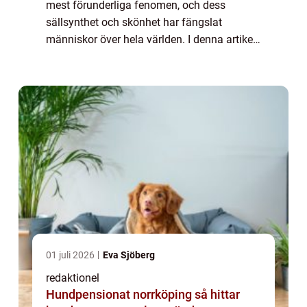
mest förunderliga fenomen, och dess
sällsynthet och skönhet har fängslat
människor över hela världen. I denna artikel
kommer vi att utforska de olika aspekterna
av vitt lejon, från dess övergripande
egenska...
01 juli 2026
Eva Sjöberg
redaktionel
Hundpensionat norrköping så hittar