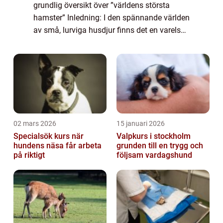
grundlig översikt över ”världens största
hamster” Inledning: I den spännande världen
av små, lurviga husdjur finns det en varelse
som drar till sig uppmärksamhet från både
ägare och nyfikna åskåda...
02 mars 2026
15 januari 2026
Specialsök kurs när
Valpkurs i stockholm
hundens näsa får arbeta
grunden till en trygg och
på riktigt
följsam vardagshund