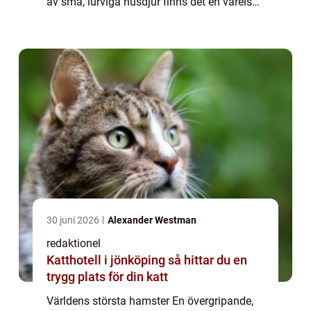
av små, lurviga husdjur finns det en varelse
som drar till sig uppmärksamhet från både
ägare och nyfikna åskåda...
30 juni 2026
Alexander Westman
redaktionel
Katthotell i jönköping så hittar du en
trygg plats för din katt
Världens största hamster En övergripande,