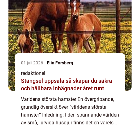
01 juli 2026
Elin Forsberg
redaktionel
Stängsel uppsala så skapar du säkra
och hållbara inhägnader året runt
Världens största hamster En övergripande,
grundlig översikt över ”världens största
hamster” Inledning: I den spännande världen
av små, lurviga husdjur finns det en varelse
som drar till sig uppmärksamhet från både
ägare och nyfikna åskåda...