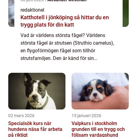
redaktionel
Katthotell i jönköping så hittar du en
trygg plats för din katt
Vad är världens största fågel? Världens
största fågel är strutsen (Struthio camelus),
en flygoförmögen fågel som tillhör
strutsfamiljen. Den är känd för sin
imponerande storlek, och vuxna strutsar kan
nå en höjd på upp till 2,5 meter och väga
upp til...
02 mars 2026
15 januari 2026
Specialsök kurs när
Valpkurs i stockholm
hundens näsa får arbeta
grunden till en trygg och
på riktigt
följsam vardagshund