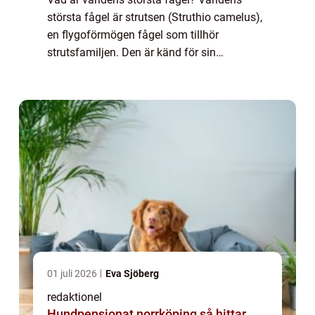
största fågel är strutsen (Struthio camelus),
en flygoförmögen fågel som tillhör
strutsfamiljen. Den är känd för sin
imponerande storlek, och vuxna strutsar kan
nå en höjd på upp till 2,5 meter och väga
upp til...
01 juli 2026
Eva Sjöberg
redaktionel
Hundpensionat norrköping så hittar