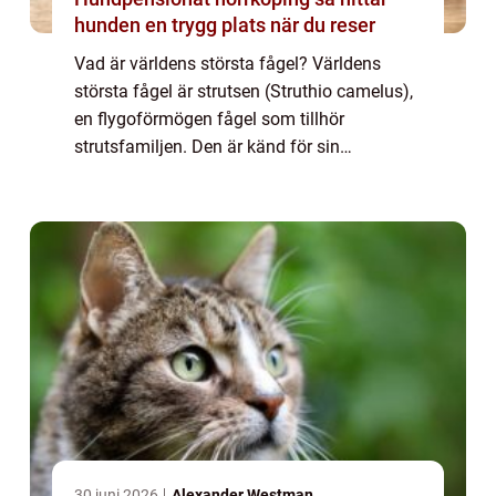
hunden en trygg plats när du reser
Vad är världens största fågel? Världens
största fågel är strutsen (Struthio camelus),
en flygoförmögen fågel som tillhör
strutsfamiljen. Den är känd för sin
imponerande storlek, och vuxna strutsar kan
nå en höjd på upp till 2,5 meter och väga
upp til...
30 juni 2026
Alexander Westman