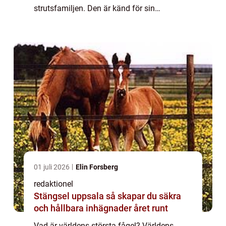
strutsfamiljen. Den är känd för sin
imponerande storlek, och vuxna strutsar kan
nå en höjd på upp till 2,5 meter och väga
upp til...
01 juli 2026
Elin Forsberg
redaktionel
Stängsel uppsala så skapar du säkra
och hållbara inhägnader året runt
Vad är världens största fågel? Världens