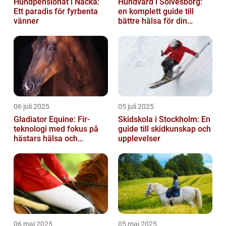
Hundpensionat i Nacka:
Hundvård i Sölvesborg:
Ett paradis för fyrbenta
en komplett guide till
vänner
bättre hälsa för din
fyrbenta vän
06 juli 2025
05 juli 2025
Gladiator Equine: Fir-
Skidskola i Stockholm: En
teknologi med fokus på
guide till skidkunskap och
hästars hälsa och
upplevelser
välbefinnande
06 maj 2025
05 maj 2025