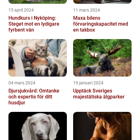
15 april 2024
11 mars 2024
Hundkurs i Nyköping:
Maxa bilens
Steget mot en lydigare
förvaringskapacitet med
fyrbent vän
en takbox
04 mars 2024
19 januari 2024
Djursjukvård: Omtanke
Upptäck Sveriges
och expertis för ditt
majestätiska älgparker
husdjur