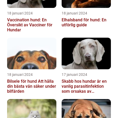
18 januari 2024
18 januari 2024
Vaccination hund: En
Elhalsband för hund: En
Översikt av Vacciner för
utförlig guide
Hundar
18 januari 2024
17 januari 2024
Bilsele för hund Att hålla
Skabb hos hundar är en
din bästa vän säker under
vanlig parasitinfektion
bilfärden
som orsakas av
skabbdjuret Sarcoptes
scabiei