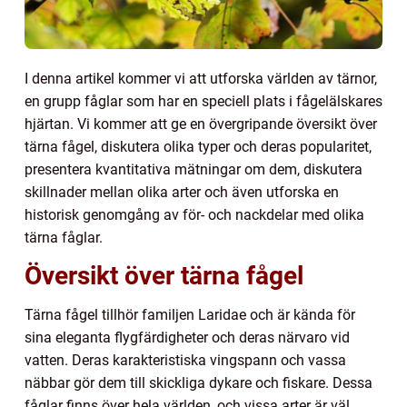
I denna artikel kommer vi att utforska världen av tärnor,
en grupp fåglar som har en speciell plats i fågelälskares
hjärtan. Vi kommer att ge en övergripande översikt över
tärna fågel, diskutera olika typer och deras popularitet,
presentera kvantitativa mätningar om dem, diskutera
skillnader mellan olika arter och även utforska en
historisk genomgång av för- och nackdelar med olika
tärna fåglar.
Översikt över tärna fågel
Tärna fågel tillhör familjen Laridae och är kända för
sina eleganta flygfärdigheter och deras närvaro vid
vatten. Deras karakteristiska vingspann och vassa
näbbar gör dem till skickliga dykare och fiskare. Dessa
fåglar finns över hela världen, och vissa arter är väl