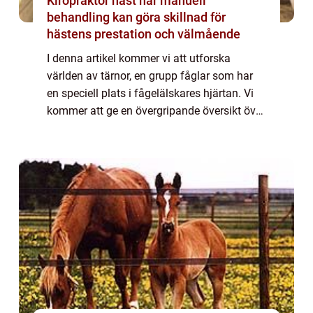
Kiropraktor häst när manuell
behandling kan göra skillnad för
hästens prestation och välmående
I denna artikel kommer vi att utforska
världen av tärnor, en grupp fåglar som har
en speciell plats i fågelälskares hjärtan. Vi
kommer att ge en övergripande översikt över
tärna fågel, diskutera olika typer och deras
popularitet, presentera kvantitat...