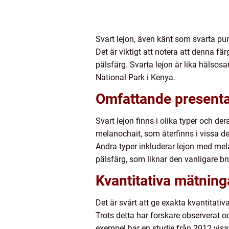
Svart lejon, även känt som svarta pumo
Det är viktigt att notera att denna fär
pälsfärg. Svarta lejon är lika hälso
National Park i Kenya.
Omfattande presentat
Svart lejon finns i olika typer och de
melanochait, som återfinns i vissa de
Andra typer inkluderar lejon med mela
pälsfärg, som liknar den vanligare br
Kvantitativa mätning
Det är svårt att ge exakta kvantitat
Trots detta har forskare observerat oc
exempel har en studie från 2012 visat