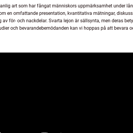
vanlig art som har fångat människors uppmärksamhet under lång 
enom en omfattande presentation, kvantitativa mätningar, diskuss
av för- och nackdelar. Svarta lejon är sällsynta, men deras bety
tudier och bevarandebemödanden kan vi hoppas på att bevara o