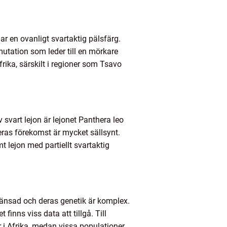
ar en ovanligt svartaktig pälsfärg.
k mutation som leder till en mörkare
ika, särskilt i regioner som Tsavo
 svart lejon är lejonet Panthera leo
deras förekomst är mycket sällsynt.
t lejon med partiellt svartaktig
gränsad och deras genetik är komplex.
finns viss data att tillgå. Till
r i Afrika, medan vissa populationer