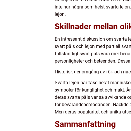
inte har några som helst svarta lejon
lejon.
Skillnader mellan oli
En intressant diskussion om svarta le
svart päls och lejon med partiell sva
fullständigt svart päls vara mer ben
personligheter och beteenden. Dessa s
Historisk genomgång av för- och nack
Svarta lejon har fascinerat människor
symboler för kunglighet och makt. Å
deras svarta päls var så avvikande oc
för bevarandebemödanden. Nackdelarna
Men deras popularitet och unika utsee
Sammanfattning