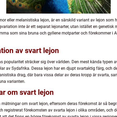
r eller melanistiska lejon, är en särskild variant av lejon som h
gvariation inte är ett separat lejonarter, utan istället en genetis
samma som sina bruna och gyllene motparter och förekommer i Afr
ion av svart lejon
ras popularitet sträcker sig över världen. Den mest kända typen av
lar av Sydafrika. Dessa lejon har en djupt svartaktig färg, och 
nistiska drag, där bara vissa delar av deras kropp är svarta, sam
una varianten.
ar om svart lejon
iva mätningar om svart lejon, eftersom deras förekomst är så be
h registrerat förekomsten av svarta lejon i olika områden, och det 
 att det finns en högre förekomst av svarta lejon i vissa regione