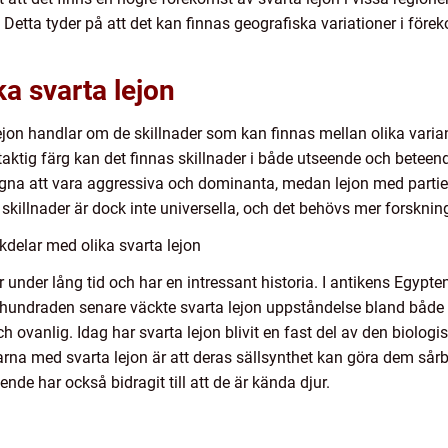
. Detta tyder på att det kan finnas geografiska variationer i för
ka svarta lejon
jon handlar om de skillnader som kan finnas mellan olika varian
rtaktig färg kan det finnas skillnader i både utseende och beteen
ägna att vara aggressiva och dominanta, medan lejon med partiel
killnader är dock inte universella, och det behövs mer forskning 
delar med olika svarta lejon
 under lång tid och har en intressant historia. I antikens Egypte
rhundraden senare väckte svarta lejon uppståndelse bland både 
h ovanlig. Idag har svarta lejon blivit en fast del av den biolog
 med svarta lejon är att deras sällsynthet kan göra dem sårbara
nde har också bidragit till att de är kända djur.