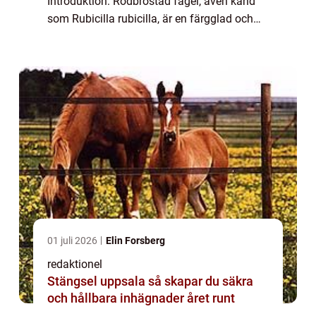
Introduktion: Rödbröstad fågel, även känd
som Rubicilla rubicilla, är en färgglad och
vacker fågel som förekommer i olika delar
av världen. Denna artikel ger en grundlig
översi...
01 juli 2026
Elin Forsberg
redaktionel
Stängsel uppsala så skapar du säkra
och hållbara inhägnader året runt