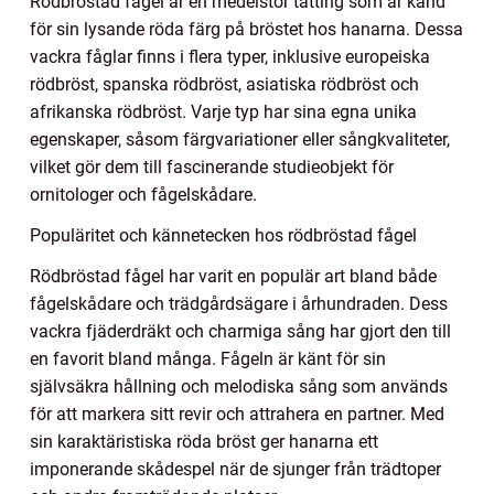
Rödbröstad fågel är en medelstor tätting som är känd
för sin lysande röda färg på bröstet hos hanarna. Dessa
vackra fåglar finns i flera typer, inklusive europeiska
rödbröst, spanska rödbröst, asiatiska rödbröst och
afrikanska rödbröst. Varje typ har sina egna unika
egenskaper, såsom färgvariationer eller sångkvaliteter,
vilket gör dem till fascinerande studieobjekt för
ornitologer och fågelskådare.
Populäritet och kännetecken hos rödbröstad fågel
Rödbröstad fågel har varit en populär art bland både
fågelskådare och trädgårdsägare i århundraden. Dess
vackra fjäderdräkt och charmiga sång har gjort den till
en favorit bland många. Fågeln är känt för sin
självsäkra hållning och melodiska sång som används
för att markera sitt revir och attrahera en partner. Med
sin karaktäristiska röda bröst ger hanarna ett
imponerande skådespel när de sjunger från trädtoper