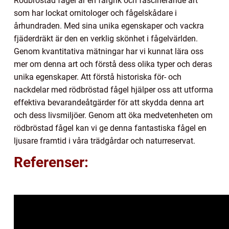
Rödbröstad fågel är en färgrik och fascinerande art
som har lockat ornitologer och fågelskådare i
århundraden. Med sina unika egenskaper och vackra
fjäderdräkt är den en verklig skönhet i fågelvärlden.
Genom kvantitativa mätningar har vi kunnat lära oss
mer om denna art och förstå dess olika typer och deras
unika egenskaper. Att förstå historiska för- och
nackdelar med rödbröstad fågel hjälper oss att utforma
effektiva bevarandeåtgärder för att skydda denna art
och dess livsmiljöer. Genom att öka medvetenheten om
rödbröstad fågel kan vi ge denna fantastiska fågel en
ljusare framtid i våra trädgårdar och naturreservat.
Referenser: