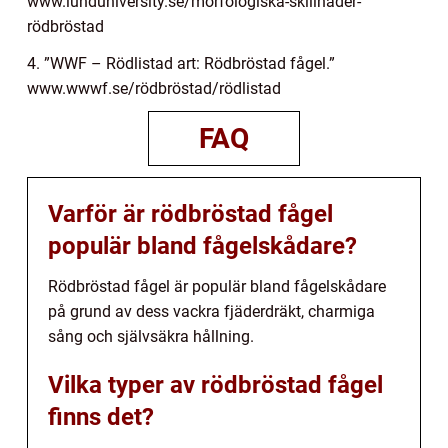
www.lunduniversity.se/morfologiska-skillnader-
rödbröstad
4. ”WWF – Rödlistad art: Rödbröstad fågel.”
www.wwwf.se/rödbröstad/rödlistad
FAQ
Varför är rödbröstad fågel
populär bland fågelskådare?
Rödbröstad fågel är populär bland fågelskådare
på grund av dess vackra fjäderdräkt, charmiga
sång och självsäkra hållning.
Vilka typer av rödbröstad fågel
finns det?