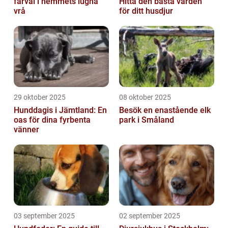
farväl i hemmets lugna
Hitta den bästa vården
vrå
för ditt husdjur
29 oktober 2025
08 oktober 2025
Hunddagis i Jämtland: En
Besök en enastående elk
oas för dina fyrbenta
park i Småland
vänner
03 september 2025
02 september 2025