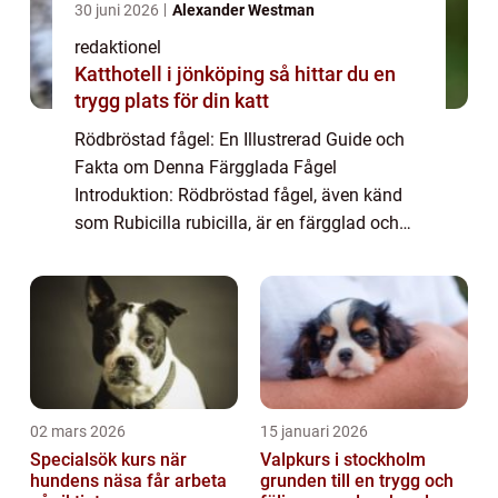
30 juni 2026
Alexander Westman
redaktionel
Katthotell i jönköping så hittar du en
trygg plats för din katt
Rödbröstad fågel: En Illustrerad Guide och
Fakta om Denna Färgglada Fågel
Introduktion: Rödbröstad fågel, även känd
som Rubicilla rubicilla, är en färgglad och
vacker fågel som förekommer i olika delar
av världen. Denna artikel ger en grundlig
översi...
02 mars 2026
15 januari 2026
Specialsök kurs när
Valpkurs i stockholm
hundens näsa får arbeta
grunden till en trygg och