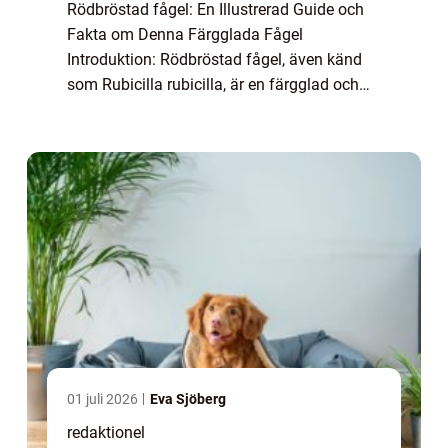
Rödbröstad fågel: En Illustrerad Guide och
Fakta om Denna Färgglada Fågel
Introduktion: Rödbröstad fågel, även känd
som Rubicilla rubicilla, är en färgglad och
vacker fågel som förekommer i olika delar
av världen. Denna artikel ger en grundlig
översi...
01 juli 2026
Eva Sjöberg
redaktionel