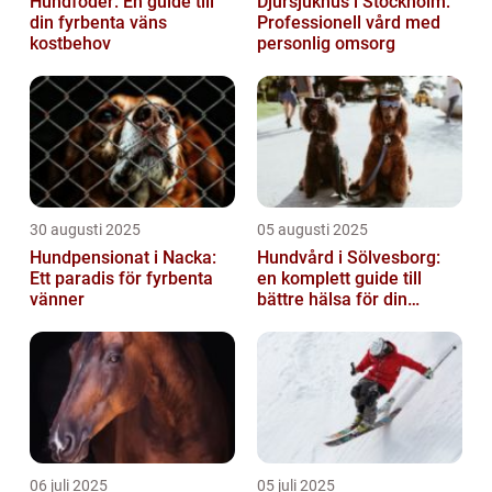
Hundfoder: En guide till
Djursjukhus i Stockholm:
din fyrbenta väns
Professionell vård med
kostbehov
personlig omsorg
30 augusti 2025
05 augusti 2025
Hundpensionat i Nacka:
Hundvård i Sölvesborg:
Ett paradis för fyrbenta
en komplett guide till
vänner
bättre hälsa för din
fyrbenta vän
06 juli 2025
05 juli 2025