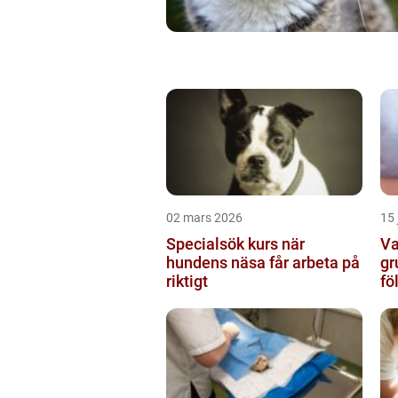
02 mars 2026
15 
Specialsök kurs när
Va
hundens näsa får arbeta på
gr
riktigt
fö