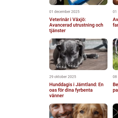
01 december 2025
01
Veterinär i Växjö:
Av
Avancerad utrustning och
fa
tjänster
29 oktober 2025
08
Hunddagis i Jämtland: En
Be
oas för dina fyrbenta
pa
vänner