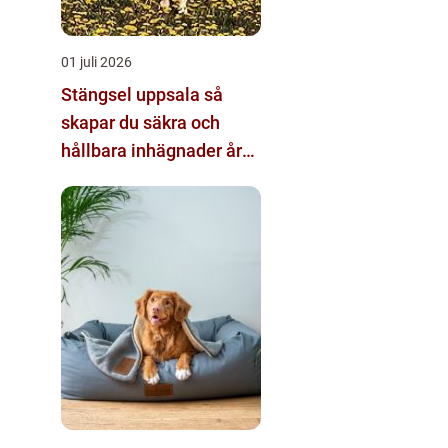
01 juli 2026
Stängsel uppsala så
skapar du säkra och
hållbara inhägnader året
runt