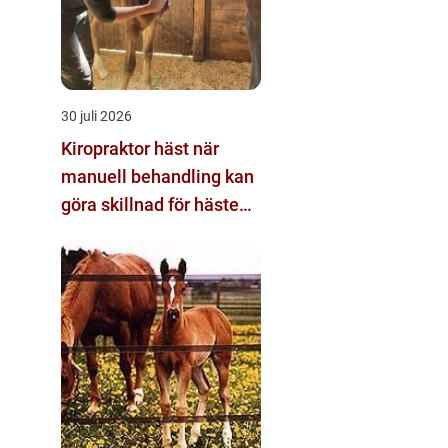
30 juli 2026
Kiropraktor häst när
manuell behandling kan
göra skillnad för hästens
prestation och
välmående