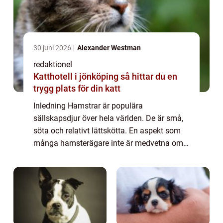
30 juni 2026
Alexander Westman
redaktionel
Katthotell i jönköping så hittar du en
trygg plats för din katt
Inledning Hamstrar är populära
sällskapsdjur över hela världen. De är små,
söta och relativt lättskötta. En aspekt som
många hamsterägare inte är medvetna om
är det breda utbudet av olika hamster raser
som finns att välja mellan. Denna artikel
kommer...