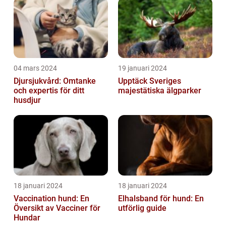
04 mars 2024
19 januari 2024
Djursjukvård: Omtanke
Upptäck Sveriges
och expertis för ditt
majestätiska älgparker
husdjur
18 januari 2024
18 januari 2024
Vaccination hund: En
Elhalsband för hund: En
Översikt av Vacciner för
utförlig guide
Hundar