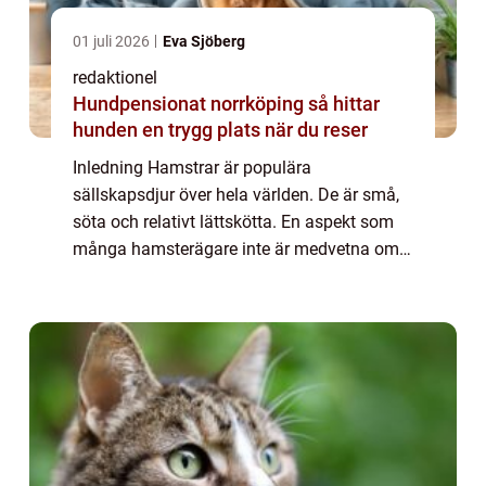
01 juli 2026
Eva Sjöberg
redaktionel
Hundpensionat norrköping så hittar
hunden en trygg plats när du reser
Inledning Hamstrar är populära
sällskapsdjur över hela världen. De är små,
söta och relativt lättskötta. En aspekt som
många hamsterägare inte är medvetna om
är det breda utbudet av olika hamster raser
som finns att välja mellan. Denna artikel
kommer...