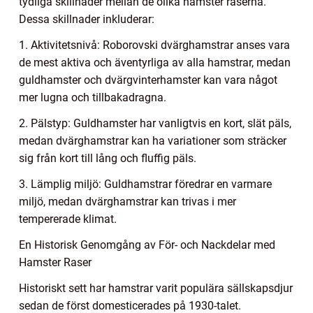
tydliga skillnader mellan de olika hamster raserna.
Dessa skillnader inkluderar:
1. Aktivitetsnivå: Roborovski dvärghamstrar anses vara
de mest aktiva och äventyrliga av alla hamstrar, medan
guldhamster och dvärgvinterhamster kan vara något
mer lugna och tillbakadragna.
2. Pälstyp: Guldhamster har vanligtvis en kort, slät päls,
medan dvärghamstrar kan ha variationer som sträcker
sig från kort till lång och fluffig päls.
3. Lämplig miljö: Guldhamstrar föredrar en varmare
miljö, medan dvärghamstrar kan trivas i mer
tempererade klimat.
En Historisk Genomgång av För- och Nackdelar med
Hamster Raser
Historiskt sett har hamstrar varit populära sällskapsdjur
sedan de först domesticerades på 1930-talet.