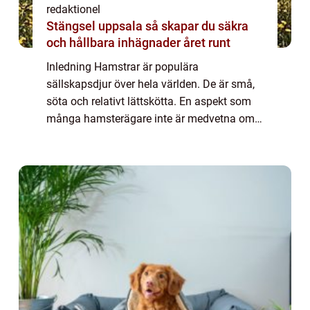
redaktionel
Stängsel uppsala så skapar du säkra
och hållbara inhägnader året runt
Inledning Hamstrar är populära
sällskapsdjur över hela världen. De är små,
söta och relativt lättskötta. En aspekt som
många hamsterägare inte är medvetna om
är det breda utbudet av olika hamster raser
som finns att välja mellan. Denna artikel
kommer...