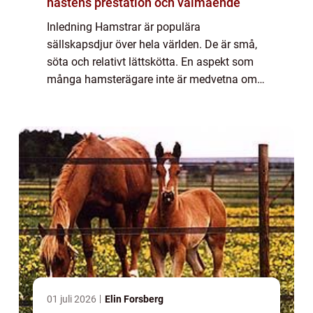
hästens prestation och välmående
Inledning Hamstrar är populära
sällskapsdjur över hela världen. De är små,
söta och relativt lättskötta. En aspekt som
många hamsterägare inte är medvetna om
är det breda utbudet av olika hamster raser
som finns att välja mellan. Denna artikel
kommer...
01 juli 2026
Elin Forsberg