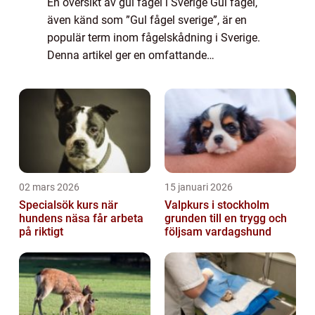
En översikt av gul fågel i Sverige Gul fågel,
även känd som ”Gul fågel sverige”, är en
populär term inom fågelskådning i Sverige.
Denna artikel ger en omfattande
presentation av gul fågel i Sverige, inklusive
en överblick över vad det är,...
02 mars 2026
15 januari 2026
Specialsök kurs när
Valpkurs i stockholm
hundens näsa får arbeta
grunden till en trygg och
på riktigt
följsam vardagshund