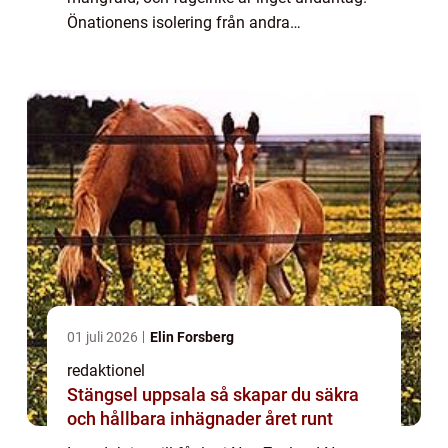
Önationens isolering från andra
landområden har skapat en unik utveckling
av fåglar som inte finns någon annanstans i
världe...
01 juli 2026
Elin Forsberg
redaktionel
Stängsel uppsala så skapar du säkra
och hållbara inhägnader året runt