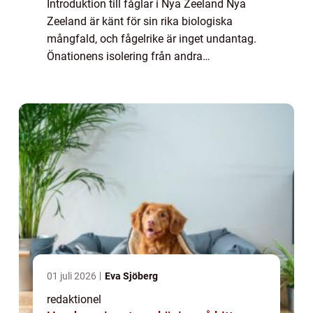
Introduktion till fåglar i Nya Zeeland Nya
Zeeland är känt för sin rika biologiska
mångfald, och fågelrike är inget undantag.
Önationens isolering från andra
landområden har skapat en unik utveckling
av fåglar som inte finns någon annanstans i
världe...
01 juli 2026
Eva Sjöberg
redaktionel