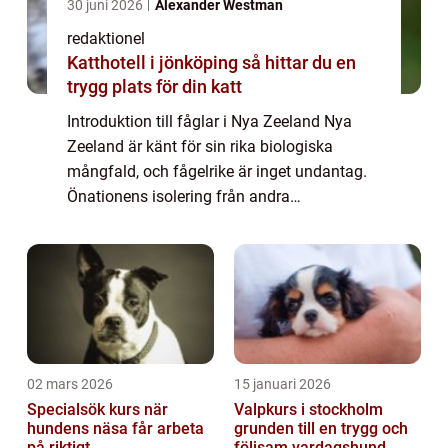
30 juni 2026
Alexander Westman
redaktionel
Katthotell i jönköping så hittar du en
trygg plats för din katt
Introduktion till fåglar i Nya Zeeland Nya
Zeeland är känt för sin rika biologiska
mångfald, och fågelrike är inget undantag.
Önationens isolering från andra
landområden har skapat en unik utveckling
av fåglar som inte finns någon annanstans i
världe...
02 mars 2026
15 januari 2026
Specialsök kurs när
Valpkurs i stockholm
hundens näsa får arbeta
grunden till en trygg och
på riktigt
följsam vardagshund