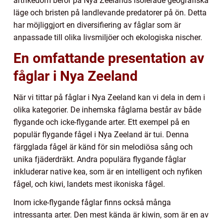
artrikedom beror på Nya Zeelands isolerade geografiska
läge och bristen på landlevande predatorer på ön. Detta
har möjliggjort en diversifiering av fåglar som är
anpassade till olika livsmiljöer och ekologiska nischer.
En omfattande presentation av
fåglar i Nya Zeeland
När vi tittar på fåglar i Nya Zeeland kan vi dela in dem i
olika kategorier. De inhemska fåglarna består av både
flygande och icke-flygande arter. Ett exempel på en
populär flygande fågel i Nya Zeeland är tui. Denna
färgglada fågel är känd för sin melodiösa sång och
unika fjäderdräkt. Andra populära flygande fåglar
inkluderar native kea, som är en intelligent och nyfiken
fågel, och kiwi, landets mest ikoniska fågel.
Inom icke-flygande fåglar finns också många
intressanta arter. Den mest kända är kiwin, som är en av