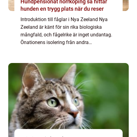
Hundpensionat norrköping så hittar
hunden en trygg plats när du reser
Introduktion till fåglar i Nya Zeeland Nya
Zeeland är känt för sin rika biologiska
mångfald, och fågelrike är inget undantag.
Önationens isolering från andra
landområden har skapat en unik utveckling
av fåglar som inte finns någon annanstans i
världe...