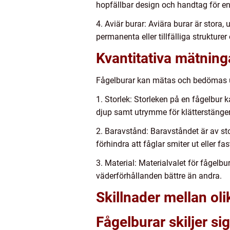
hopfällbar design och handtag för en
4. Aviär burar: Aviära burar är stora,
permanenta eller tillfälliga strukture
Kvantitativa mätning
Fågelburar kan mätas och bedömas uti
1. Storlek: Storleken på en fågelbur
djup samt utrymme för klätterstänger
2. Baravstånd: Baravståndet är av sto
förhindra att fåglar smiter ut eller f
3. Material: Materialvalet för fågelbu
väderförhållanden bättre än andra.
Skillnader mellan oli
Fågelburar skiljer sig