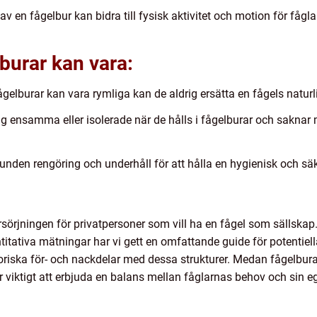
v en fågelbur kan bidra till fysisk aktivitet och motion för fågla
burar kan vara:
ågelburar kan vara rymliga kan de aldrig ersätta en fågels naturlig
sig ensamma eller isolerade när de hålls i fågelburar och sakna
unden rengöring och underhåll för att hålla en hygienisk och säke
örsörjningen för privatpersoner som vill ha en fågel som sällska
ntitativa mätningar har vi gett en omfattande guide för potentiel
toriska för- och nackdelar med dessa strukturer. Medan fågelbur
 viktigt att erbjuda en balans mellan fåglarnas behov och sin eg