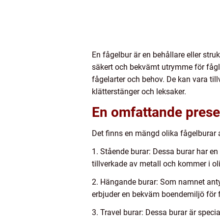
En fågelbur är en behållare eller stru
säkert och bekvämt utrymme för fåglar
fågelarter och behov. De kan vara till
klätterstänger och leksaker.
En omfattande presen
Det finns en mängd olika fågelburar 
1. Stående burar: Dessa burar har en s
tillverkade av metall och kommer i ol
2. Hängande burar: Som namnet antyde
erbjuder en bekväm boendemiljö för f
3. Travel burar: Dessa burar är speci