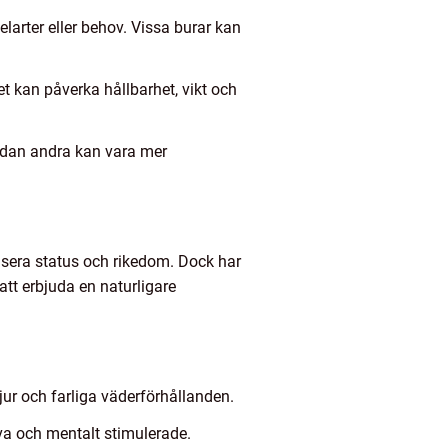
larter eller behov. Vissa burar kan
let kan påverka hållbarhet, vikt och
medan andra kan vara mer
isera status och rikedom. Dock har
att erbjuda en naturligare
jur och farliga väderförhållanden.
iva och mentalt stimulerade.