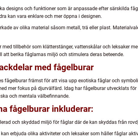
ika designs och funktioner som är anpassade efter särskilda fåge
dra kan vara enklare och mer öppna i designen.
erkade av olika material såsom metall, trä eller plast. Materialva
r med tillbehör som klätterstänger, vattenskålar och leksaker 
ll att berika fåglarnas miljö och stimulera deras beteende.
nackdelar med fågelburar
 fågelburar främst för att visa upp exotiska fåglar och symbol
ed mer fokus på djurvälfärd. Idag har fågelburar utvecklats för 
ysiska och mentala välbefinnande.
a fågelburar inkluderar:
lerad och skyddad miljö för fåglar där de kan skyddas från rovd
kan erbjuda olika aktiviteter och leksaker som håller fåglar akt