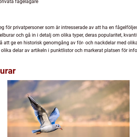
privata fågelägare
steg för privatpersoner som är intresserade av att ha en fågelföl
lburar och gå in i detalj om olika typer, deras popularitet, kvant
 att ge en historisk genomgång av för- och nackdelar med olika 
olika delar av artikeln i punktlistor och markerat platsen för in
burar