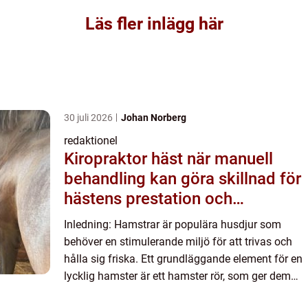
Läs fler inlägg här
30 juli 2026
Johan Norberg
redaktionel
Kiropraktor häst när manuell
behandling kan göra skillnad för
hästens prestation och
välmående
Inledning: Hamstrar är populära husdjur som
behöver en stimulerande miljö för att trivas och
hålla sig friska. Ett grundläggande element för en
lycklig hamster är ett hamster rör, som ger dem
möjlighet att utforska, träna och bygga upp sitt