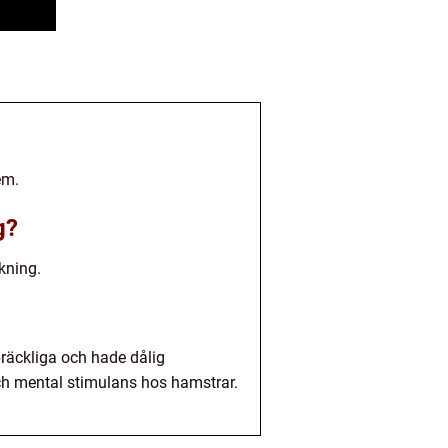
em.
g?
kning.
bräckliga och hade dålig
ch mental stimulans hos hamstrar.