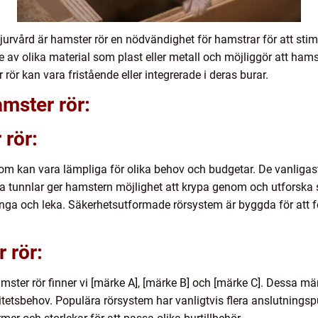
djurvård är hamster rör en nödvändighet för hamstrar för att stim
de av olika material som plast eller metall och möjliggör att ham
rör kan vara fristående eller integrerade i deras burar.
amster rör:
 rör:
som kan vara lämpliga för olika behov och budgetar. De vanligast
a tunnlar ger hamstern möjlighet att krypa genom och utforsk
pringa och leka. Säkerhetsutformade rörsystem är byggda för att
 rör:
ster rör finner vi [märke A], [märke B] och [märke C]. Dessa mä
itetsbehov. Populära rörsystem har vanligtvis flera anslutnings