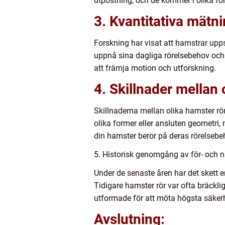
utpostning, och de kommer i olika form
3. Kvantitativa mätn
Forskning har visat att hamstrar upps
uppnå sina dagliga rörelsebehov och h
att främja motion och utforskning.
4. Skillnader mellan 
Skillnaderna mellan olika hamster rör
olika former eller ansluten geometri,
din hamster beror på deras rörelsebeh
5. Historisk genomgång av för- och n
Under de senaste åren har det skett e
Tidigare hamster rör var ofta bräcklig
utformade för att möta högsta säker
Avslutning: