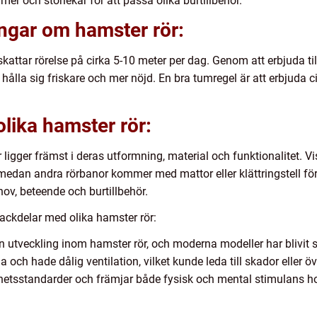
er och storlekar för att passa olika burtillbehör.
ingar om hamster rör:
kattar rörelse på cirka 5-10 meter per dag. Genom att erbjuda ti
ålla sig friskare och mer nöjd. En bra tumregel är att erbjuda c
olika hamster rör:
 ligger främst i deras utformning, material och funktionalitet. 
 medan andra rörbanor kommer med mattor eller klättringstell för e
ov, beteende och burtillbehör.
ackdelar med olika hamster rör:
n utveckling inom hamster rör, och moderna modeller har blivit s
a och hade dålig ventilation, vilket kunde leda till skador eller
hetsstandarder och främjar både fysisk och mental stimulans h