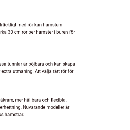
llräckligt med rör kan hamstern
irka 30 cm rör per hamster i buren för
Vissa tunnlar är böjbara och kan skapa
xtra utmaning. Att välja rätt rör för
äkrare, mer hållbara och flexibla.
 överhettning. Nuvarande modeller är
os hamstrar.