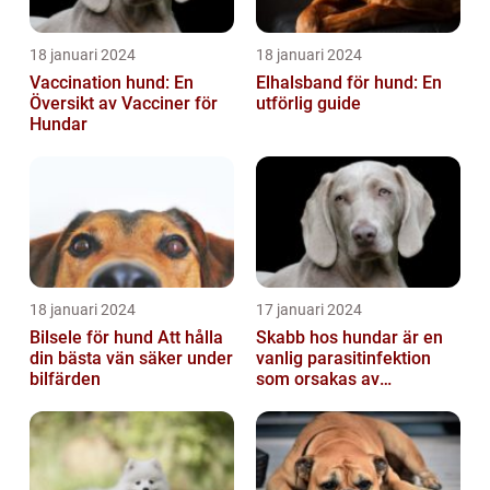
18 januari 2024
18 januari 2024
Vaccination hund: En
Elhalsband för hund: En
Översikt av Vacciner för
utförlig guide
Hundar
18 januari 2024
17 januari 2024
Bilsele för hund Att hålla
Skabb hos hundar är en
din bästa vän säker under
vanlig parasitinfektion
bilfärden
som orsakas av
skabbdjuret Sarcoptes
scabiei