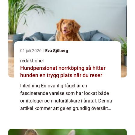
01 juli 2026
Eva Sjöberg
redaktionel
Hundpensionat norrköping så hittar
hunden en trygg plats när du reser
Inledning En ovanlig fågel är en
fascinerande varelse som har lockat både
ornitologer och naturälskare i åratal. Denna
artikel kommer att ge en grundlig översikt
över dessa sällsynta fåglar och utforska
deras mångfald, egenskaper och historiska
betyd...