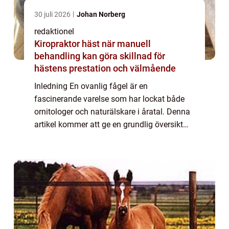
30 juli 2026
Johan Norberg
redaktionel
Kiropraktor häst när manuell
behandling kan göra skillnad för
hästens prestation och välmående
Inledning En ovanlig fågel är en
fascinerande varelse som har lockat både
ornitologer och naturälskare i åratal. Denna
artikel kommer att ge en grundlig översikt
över dessa sällsynta fåglar och utforska
deras mångfald, egenskaper och historiska
betyd...