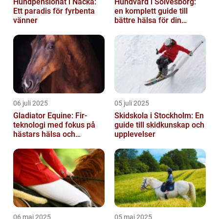
Hundpensionat i Nacka:
Hundvård i Sölvesborg:
Ett paradis för fyrbenta
en komplett guide till
vänner
bättre hälsa för din
fyrbenta vän
06 juli 2025
05 juli 2025
Gladiator Equine: Fir-
Skidskola i Stockholm: En
teknologi med fokus på
guide till skidkunskap och
hästars hälsa och
upplevelser
välbefinnande
06 maj 2025
05 maj 2025