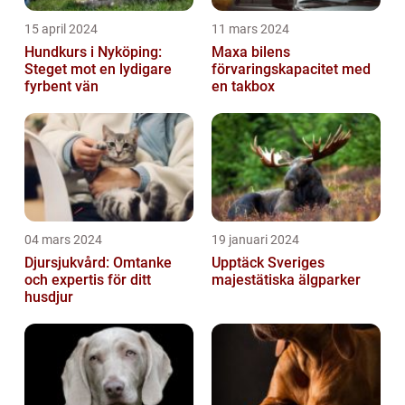
15 april 2024
11 mars 2024
Hundkurs i Nyköping:
Maxa bilens
Steget mot en lydigare
förvaringskapacitet med
fyrbent vän
en takbox
04 mars 2024
19 januari 2024
Djursjukvård: Omtanke
Upptäck Sveriges
och expertis för ditt
majestätiska älgparker
husdjur