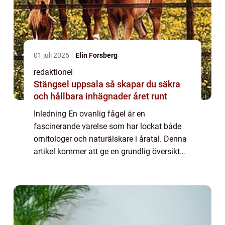
01 juli 2026
Elin Forsberg
redaktionel
Stängsel uppsala så skapar du säkra
och hållbara inhägnader året runt
Inledning En ovanlig fågel är en
fascinerande varelse som har lockat både
ornitologer och naturälskare i åratal. Denna
artikel kommer att ge en grundlig översikt
över dessa sällsynta fåglar och utforska
deras mångfald, egenskaper och historiska
betyd...