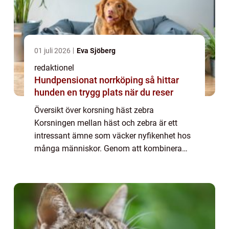
01 juli 2026
Eva Sjöberg
redaktionel
Hundpensionat norrköping så hittar
hunden en trygg plats när du reser
Översikt över korsning häst zebra
Korsningen mellan häst och zebra är ett
intressant ämne som väcker nyfikenhet hos
många människor. Genom att kombinera
två olika arter skapas en hybrid som har
sina egna unika egenskaper. Denna artikel
kommer att ge ...