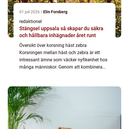
01 juli 2026
Elin Forsberg
redaktionel
Stängsel uppsala så skapar du säkra
och hållbara inhägnader året runt
Översikt över korsning häst zebra
Korsningen mellan häst och zebra är ett
intressant ämne som väcker nyfikenhet hos
många människor. Genom att kombinera
två olika arter skapas en hybrid som har
sina egna unika egenskaper. Denna artikel
kommer att ge ...