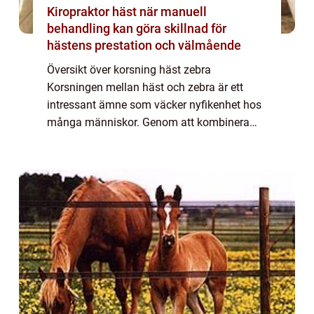
Kiropraktor häst när manuell
behandling kan göra skillnad för
hästens prestation och välmående
Översikt över korsning häst zebra
Korsningen mellan häst och zebra är ett
intressant ämne som väcker nyfikenhet hos
många människor. Genom att kombinera
två olika arter skapas en hybrid som har
sina egna unika egenskaper. Denna artikel
kommer att ge ...