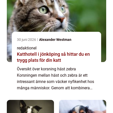
30 juni 2026
Alexander Westman
redaktionel
Katthotell i jönköping så hittar du en
trygg plats för din katt
Översikt över korsning häst zebra
Korsningen mellan häst och zebra är ett
intressant ämne som väcker nyfikenhet hos
många människor. Genom att kombinera
två olika arter skapas en hybrid som har
sina egna unika egenskaper. Denna artikel
kommer att ge ...