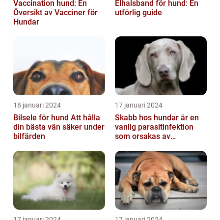
Vaccination hund: En
Elhalsband för hund: En
Översikt av Vacciner för
utförlig guide
Hundar
18 januari 2024
17 januari 2024
Bilsele för hund Att hålla
Skabb hos hundar är en
din bästa vän säker under
vanlig parasitinfektion
bilfärden
som orsakas av
skabbdjuret Sarcoptes
scabiei
17 januari 2024
17 januari 2024