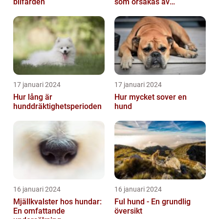
bilfärden
som orsakas av
skabbdjuret Sarcoptes
scabiei
17 januari 2024
17 januari 2024
Hur lång är
Hur mycket sover en
hunddräktighetsperioden
hund
16 januari 2024
16 januari 2024
Mjällkvalster hos hundar:
Ful hund - En grundlig
En omfattande
översikt