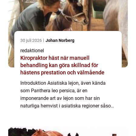
30 juli 2026
Johan Norberg
redaktionel
Kiropraktor häst när manuell
behandling kan göra skillnad för
hästens prestation och välmående
Introduktion Asiatiska lejon, även kända
som Panthera leo persica, är en
imponerande art av lejon som har sin
naturliga hemvist i asiatiska regioner såsom
Indien, Pakistan, Iran och delar av
Centralasien. Dessa majestätiska varelser
har fångat männis...