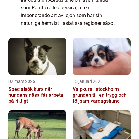
som Panthera leo persica, är en
imponerande art av lejon som har sin
naturliga hemvist i asiatiska regioner såsom
Indien, Pakistan, Iran och delar av
Centralasien. Dessa majestätiska varelser
har fångat männis...
02 mars 2026
15 januari 2026
Specialsök kurs när
Valpkurs i stockholm
hundens näsa får arbeta
grunden till en trygg och
på riktigt
följsam vardagshund