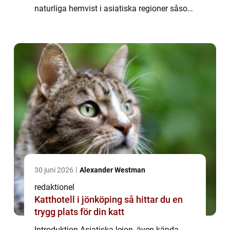
naturliga hemvist i asiatiska regioner såsom
Indien, Pakistan, Iran och delar av
Centralasien. Dessa majestätiska varelser
har fångat männis...
30 juni 2026
Alexander Westman
redaktionel
Katthotell i jönköping så hittar du en
trygg plats för din katt
Introduktion Asiatiska lejon, även kända