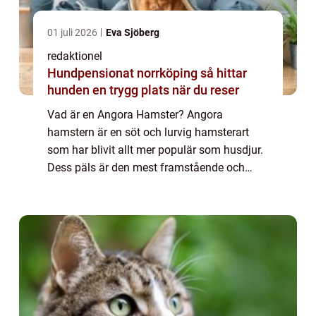
01 juli 2026
Eva Sjöberg
redaktionel
Hundpensionat norrköping så hittar
hunden en trygg plats när du reser
Vad är en Angora Hamster? Angora
hamstern är en söt och lurvig hamsterart
som har blivit allt mer populär som husdjur.
Dess päls är den mest framstående och
unika egenskapen hos dessa små varelser.
Angora hamstrar har en extra lång, mjuk
päls som ger...