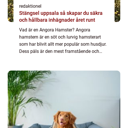
redaktionel
Stängsel uppsala så skapar du säkra
och hållbara inhägnader året runt
Vad är en Angora Hamster? Angora
hamstern är en söt och lurvig hamsterart
som har blivit allt mer populär som husdjur.
Dess päls är den mest framstående och
unika egenskapen hos dessa små varelser.
Angora hamstrar har en extra lång, mjuk
päls som ger...