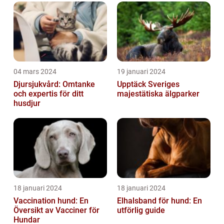
04 mars 2024
19 januari 2024
Djursjukvård: Omtanke
Upptäck Sveriges
och expertis för ditt
majestätiska älgparker
husdjur
18 januari 2024
18 januari 2024
Vaccination hund: En
Elhalsband för hund: En
Översikt av Vacciner för
utförlig guide
Hundar