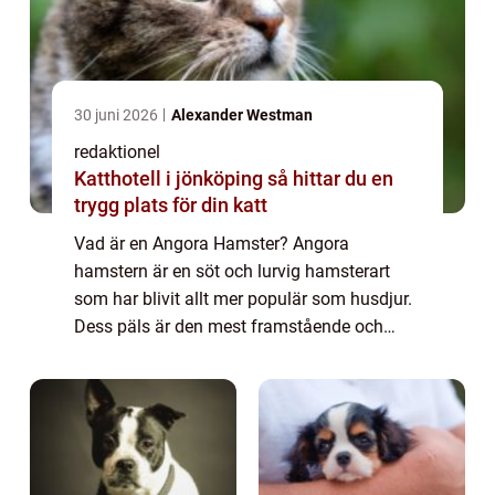
30 juni 2026
Alexander Westman
redaktionel
Katthotell i jönköping så hittar du en
trygg plats för din katt
Vad är en Angora Hamster? Angora
hamstern är en söt och lurvig hamsterart
som har blivit allt mer populär som husdjur.
Dess päls är den mest framstående och
unika egenskapen hos dessa små varelser.
Angora hamstrar har en extra lång, mjuk
päls som ger...