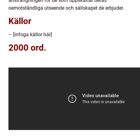
ansträngningen för de som uppskattar deras
oemotståndliga utseende och sällskapet de erbjuder.
Källor
– [infoga källor här]
2000 ord.