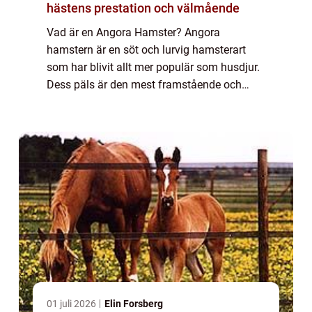
hästens prestation och välmående
Vad är en Angora Hamster? Angora
hamstern är en söt och lurvig hamsterart
som har blivit allt mer populär som husdjur.
Dess päls är den mest framstående och
unika egenskapen hos dessa små varelser.
Angora hamstrar har en extra lång, mjuk
päls som ger...
01 juli 2026
Elin Forsberg