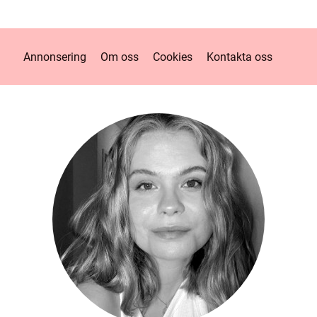
Annonsering
Om oss
Cookies
Kontakta oss